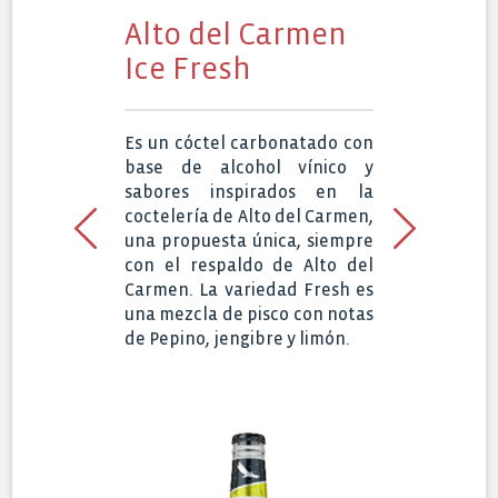
Alto del Carmen
A
Ice Fresh
I
nk
Es un cóctel carbonatado con
Es
l y
base de alcohol vínico y
b
Su
sabores inspirados en la
s
de
coctelería de Alto del Carmen,
co
 a
una propuesta única, siempre
un
a,
con el respaldo de Alto del
c
ás
Carmen. La variedad Fresh es
m
una mezcla de pisco con notas
un
de Pepino, jengibre y limón.
l
je