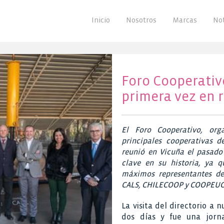
Inicio
Nosotros
Marcas
Not
Foro Cooperativ
primera vez en 
El Foro Cooperativo, or
principales cooperativas de
reunió en Vicuña el pasado
clave en su historia, ya 
máximos representantes d
CALS, CHILECOOP y COOPEUCH 
La visita del directorio a 
dos días y fue una jorn