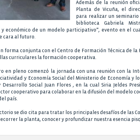
Además de la reunión ofici
Planta de Vicuña, el dire
para realizar un seminario
biblioteca Gabriela Mis
 y económico de un modelo participativo”, evento en el cual 
e cara al futuro.
 en forma conjunta con el Centro de Formación Técnica de la
las curriculares la formación cooperativa.
Foro en pleno comenzó la jornada con una reunión con la In
ociatividad y Economía Social del Ministerio de Economía y l
 Desarrollo Social Juan Flores , en la cual Siria Jeldes Pre
ector cooperativo para colaborar en la difusión del modelo c
del país.
ectorio se dio cita para tratar los principales desafíos de las
ecorrer la planta, conocer y profundizar nuestra esencia pis