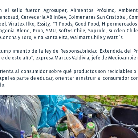
 el sello fueron Agrosuper, Alimentos Próximo, Ambientes
ncosud, Cervecería AB InBev, Colmenares San Cristóbal, Come
el, Virutex Ilko, Essity, FT Foods, Good Food, Hipermercados 
tagonia Blend, Proa, SMU, Softys Chile, Soprole, Sucden Chi
a Concha y Toro, Viña Santa Rita, Walmart Chile y Watt´s.
l cumplimiento de la ley de Responsabilidad Extendida del P
bre de este año”, expresa Marcos Valdivia, jefe de Medioambie
 orienta al consumidor sobre qué productos son reciclables o 
apel es parte de educar, orientar e instruir al consumidor co
do.