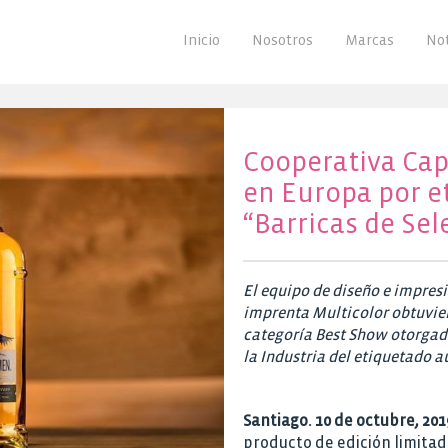
Inicio
Nosotros
Marcas
Not
Cooperativa Cap
en Europa por e
“Barricas de Sel
El equipo de diseño e impres
imprenta Multicolor obtuvier
categoría Best Show otorgad
la Industria del etiquetado a
Santiago. 10 de octubre, 201
producto de edición limitad