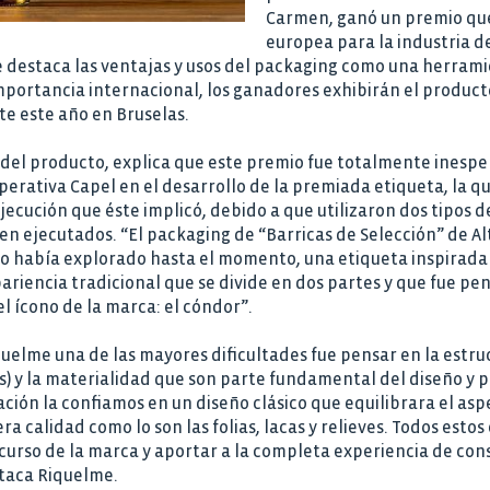
Carmen, ganó un premio que
europea para la industria d
e destaca las ventajas y usos del packaging como una herrami
portancia internacional, los ganadores exhibirán el produc
te este año en Bruselas.
del producto, explica que este premio fue totalmente inesper
erativa Capel en el desarrollo de la premiada etiqueta, la qu
ejecución que éste implicó, debido a que utilizaron dos tipos d
n ejecutados. “El packaging de “Barricas de Selección” de Al
no había explorado hasta el momento, una etiqueta inspirada 
ariencia tradicional que se divide en dos partes y que fue 
 ícono de la marca: el cóndor”.
quelme una de las mayores dificultades fue pensar en la estru
s) y la materialidad que son parte fundamental del diseño y
ión la confiamos en un diseño clásico que equilibrara el asp
a calidad como lo son las folias, lacas y relieves. Todos esto
scurso de la marca y aportar a la completa experiencia de co
staca Riquelme.