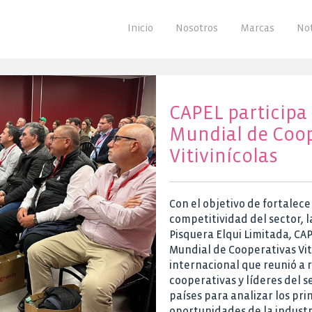
Inicio
Nosotros
Marcas
Not
CAPEL participa 
Mundial de Coo
Vitivinícolas
Con el objetivo de fortalece
competitividad del sector, 
Pisquera Elqui Limitada, CAP
Mundial de Cooperativas Vit
internacional que reunió a
cooperativas y líderes del se
países para analizar los pri
oportunidades de la industr