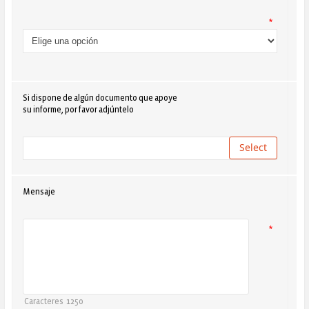
*
Si dispone de algún documento que apoye
su informe, por favor adjúntelo
Mensaje
*
Caracteres
1250