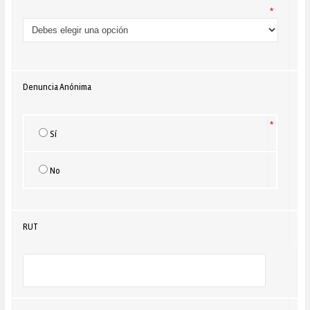
*
Denuncia Anónima
*
Sí
No
RUT